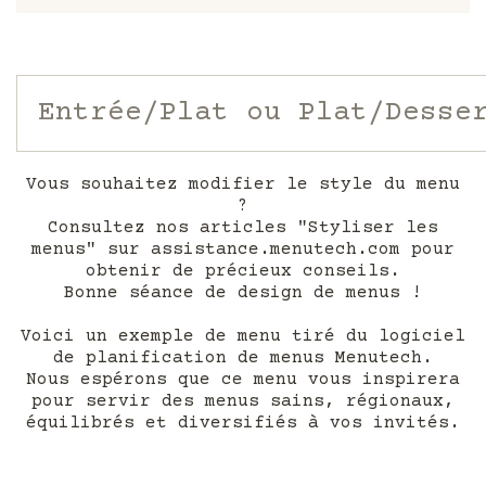
D
DOS D'ÉGLEFIN
vierge au fenouil
A
C
G
CHEESECAKE PISTACHE
brunoise de fruits de saison
BURGER DE POULET RÔTI
Entrée/Plat ou Plat/Desse
et avocat
G
VERRINE PÊCHE
BROCHETTE DE VEAU
Vous souhaitez modifier le style du menu
crème et mascarpone
frites et salade
?
Consultez nos articles "Styliser les
menus" sur assistance.menutech.com pour
A
C
G
H
MILLE FEUILLES POIRE
obtenir de précieux conseils.
chocolat et amandes torréfiées
Bonne séance de design de menus !
Voici un exemple de menu tiré du logiciel
FEUILLANTINE AU CHOCOLAT
de planification de menus Menutech.
Nous espérons que ce menu vous inspirera
A
C
G
pour servir des menus sains, régionaux,
chantilly coco
équilibrés et diversifiés à vos invités.