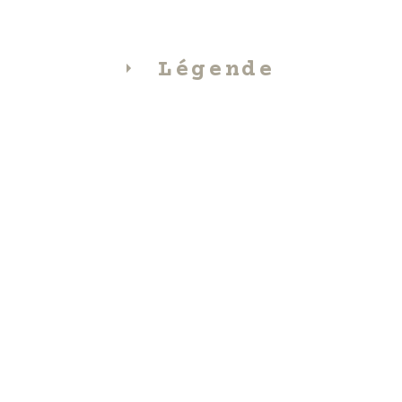
Légende
A
Allergènes
Céréales contenant du
B
C
D
gluten
Crustacés
Oeuf
Poissons
G
H
Lait (y compris le lactose)
Fruit à
coques