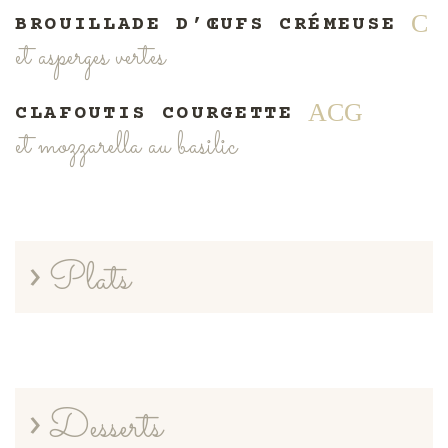
C
BROUILLADE D’ŒUFS CRÉMEUSE
et asperges vertes
A
C
G
CLAFOUTIS COURGETTE
et mozzarella au basilic
Plats
A
B
aux moules, ail et herbes fraîches
Desserts