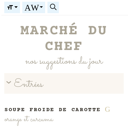
A
W
MARCHÉ DU
CHEF
nos suggestions du jour
Entrées
G
SOUPE FROIDE DE CAROTTE
orange et curcuma