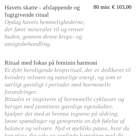
Havets skatte - afslappende og
80 min
:
103,00
fugtgivende ritual
Opdag havets hemmelighederne,
der fører mineraler til og renser
huden, gennem denne krops- og
ansigtsbehandling.
Ritual med fokus på feminin harmoni
Et dybt beroligende kropsritual, der er dedikeret til
kvinders velvære og naturlige energi, og som er
særligt gavnligt i perioder med hormonelle
forandringer.
Ritualet er inspireret af hormonelle cyklusser og
beriget med jasminens gavnlige egenskaber,
hjælper det med at bremse tegnene på aldring,
løsne spændinger og genoprette en dyb følelse af
balance og velvære. Nyd et øjebliks pause, hvor du
kan pleje dig selv og genfinde kontakten med dit