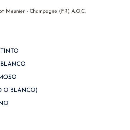
not Meunier - Champagne (FR) A.O.C.
 TINTO
O BLANCO
UMOSO
O O BLANCO)
ANO