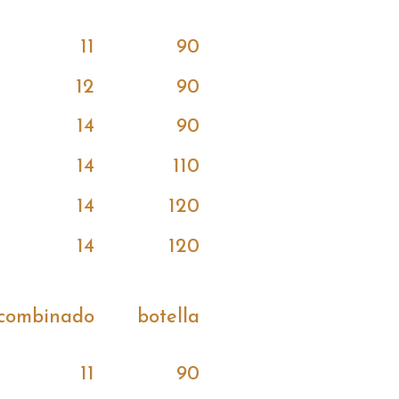
11
90
12
90
14
90
14
110
14
120
14
120
combinado
botella
11
90