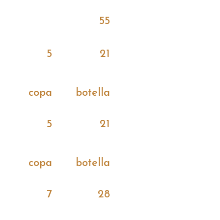
55
5
21
copa
botella
5
21
copa
botella
7
28