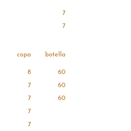
7
7
copa
botella
8
60
7
60
7
60
7
7