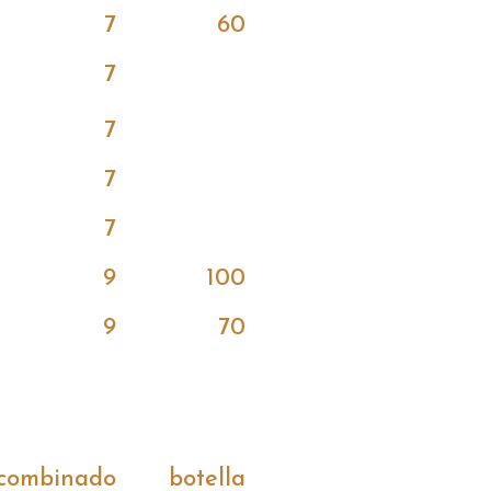
7
60
7
7
7
7
9
100
9
70
combinado
botella