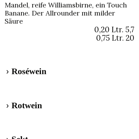
Mandel, reife Williamsbirne, ein Touch
Banane. Der Allrounder mit milder
Säure
0,20 Ltr.
5,7
0,75 Ltr.
20
Roséwein
Syrah Rosé Marcel Martin "Cuvée
Mademoiselle"
Languedoc /
Rotwein
Frankreich
Duftende Himbeeren, knackige Cassis
Cabernet Sauvignon "Bistrot chic"
und Goji-Beeren - ein herrlich leichter
Pays d'Oc
Languedoc / Frankreich
Aperitiv